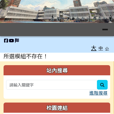
臺南市中西區成功國小全球資訊網
跳至主內容區
導覽列
工具列
大
中
小
頁尾區域
主內容區域
所選模組不存在！
左邊區域內容
站內搜尋
sear
進階搜尋
校園連結