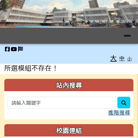
臺南市中西區成功國小全球資訊網
跳至主內容區
導覽列
工具列
大
中
小
頁尾區域
主內容區域
所選模組不存在！
左邊區域內容
站內搜尋
sear
進階搜尋
校園連結